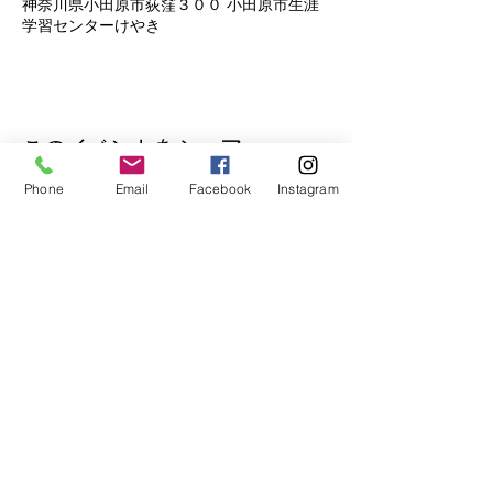
神奈川県小田原市荻窪３００ 小田原市生涯
学習センターけやき
このイベントをシェア
Phone
Email
Facebook
Instagram
公式Lineもぜひご登録ください♪
​イベントの先行予約もできます。
トークで気軽にお問い合わせもOK！
© 2018
Wix.com
で作成されたホーム
ページです。