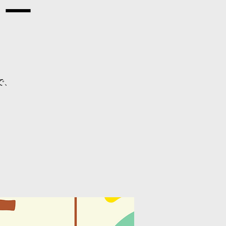
リー
で、