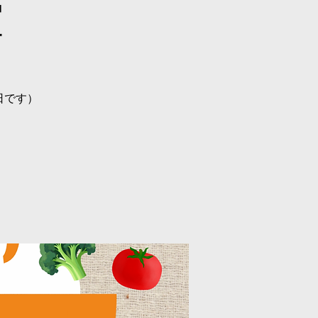
堂
日です）