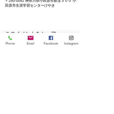
〒250-0042 神奈川県小田原市荻窪３００ 小
田原市生涯学習センターけやき
このイベントをシェア
Phone
Email
Facebook
Instagram
公式Lineもぜひご登録ください♪
​イベントの先行予約もできます。
トークで気軽にお問い合わせもOK！
© 2018
Wix.com
で作成されたホーム
ページです。