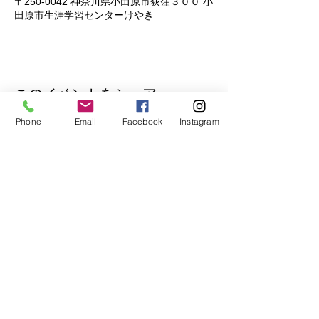
〒250-0042 神奈川県小田原市荻窪３００ 小
田原市生涯学習センターけやき
このイベントをシェア
Phone
Email
Facebook
Instagram
公式Lineもぜひご登録ください♪
​イベントの先行予約もできます。
トークで気軽にお問い合わせもOK！
© 2018
Wix.com
で作成されたホーム
ページです。