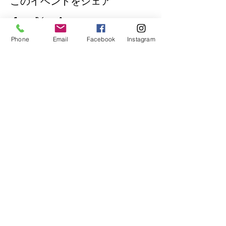
このイベントをシェア
Phone
Email
Facebook
Instagram
公式Lineもぜひご登録ください♪
​イベントの先行予約もできます。
トークで気軽にお問い合わせもOK！
© 2018
Wix.com
で作成されたホーム
ページです。