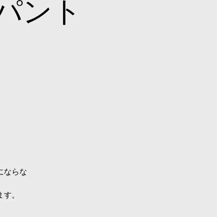
パント
にならな
ます。