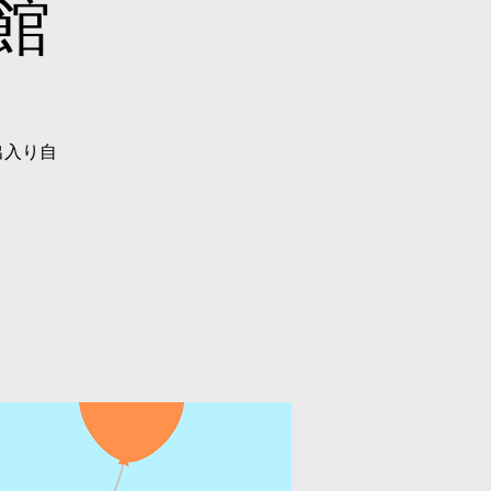
館
出入り自