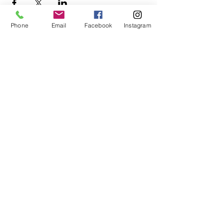
Phone
Email
Facebook
Instagram
公式Lineもぜひご登録ください♪
​イベントの先行予約もできます。
トークで気軽にお問い合わせもOK！
© 2018
Wix.com
で作成されたホーム
ページです。