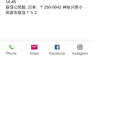
14:45
荻窪公民館, 日本、〒250-0042 神奈川県小
田原市荻窪７５２
このイベントをシェア
Phone
Email
Facebook
Instagram
公式Lineもぜひご登録ください♪
​イベントの先行予約もできます。
トークで気軽にお問い合わせもOK！
© 2018
Wix.com
で作成されたホーム
ページです。