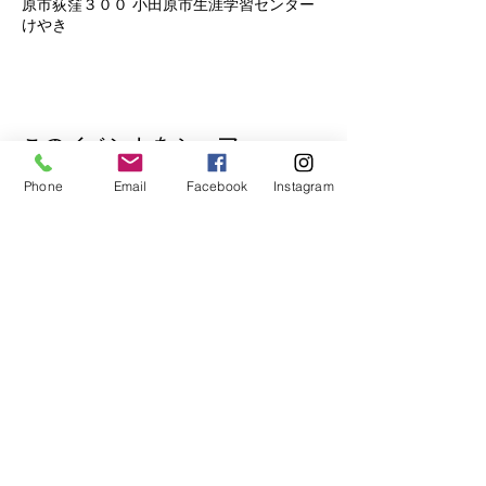
原市荻窪３００ 小田原市生涯学習センター
けやき
このイベントをシェア
Phone
Email
Facebook
Instagram
公式Lineもぜひご登録ください♪
​イベントの先行予約もできます。
トークで気軽にお問い合わせもOK！
© 2018
Wix.com
で作成されたホーム
ページです。