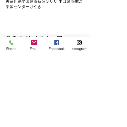
神奈川県小田原市荻窪３００ 小田原市生涯
学習センターけやき
このイベントをシェア
Phone
Email
Facebook
Instagram
公式Lineもぜひご登録ください♪
​イベントの先行予約もできます。
トークで気軽にお問い合わせもOK！
© 2018
Wix.com
で作成されたホーム
ページです。