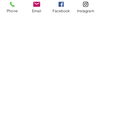
さらに表示
Phone
Email
Facebook
Instagram
このイベントをシェア
公式Lineもぜひご登録ください♪
​イベントの先行予約もできます。
トークで気軽にお問い合わせもOK！
© 2018
Wix.com
で作成されたホーム
ページです。