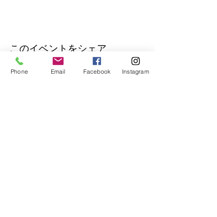
このイベントをシェア
Phone
Email
Facebook
Instagram
公式Lineもぜひご登録ください♪
​イベントの先行予約もできます。
トークで気軽にお問い合わせもOK！
© 2018
Wix.com
で作成されたホーム
ページです。