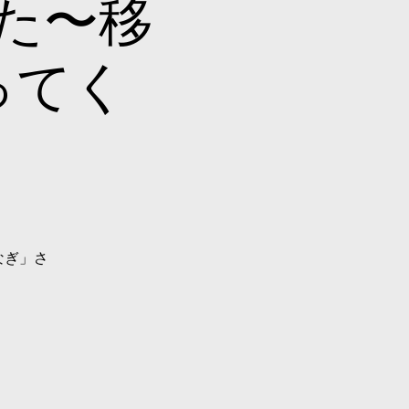
た〜移
ってく
なぎ」さ