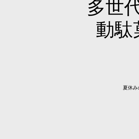
多世
動駄
夏休み