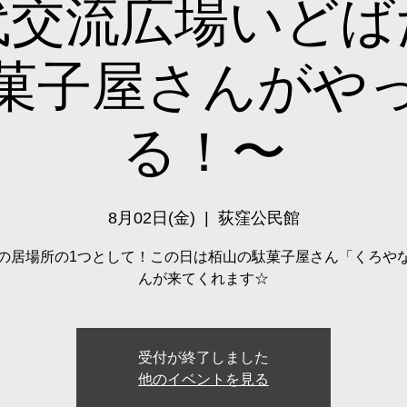
代交流広場いどば
菓子屋さんがや
る！〜
8月02日(金)
  |  
荻窪公民館
の居場所の1つとして！この日は栢山の駄菓子屋さん「くろや
んが来てくれます☆
受付が終了しました
他のイベントを見る