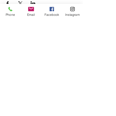
Phone
Email
Facebook
Instagram
公式Lineもぜひご登録ください♪
​イベントの先行予約もできます。
トークで気軽にお問い合わせもOK！
© 2018
Wix.com
で作成されたホーム
ページです。