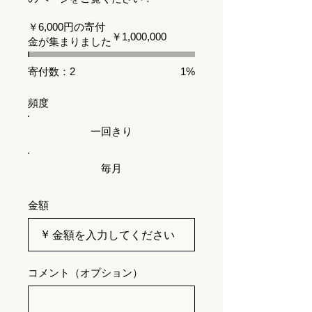
￥6,000円の寄付
募
￥1,000,000
金が集まりました
金
活
動
寄付数：2
1%
の
目
標:
頻度
￥1,000,000
一回きり
毎月
金額
￥
コメント（オプション）